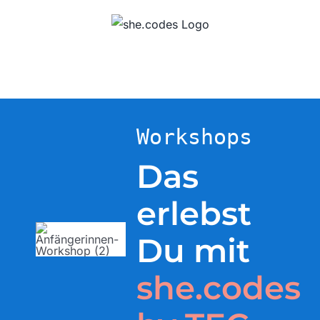
Zum
Inhalt
springen
Workshop Seite
Workshops
Das
erlebst
Du mit
she.codes