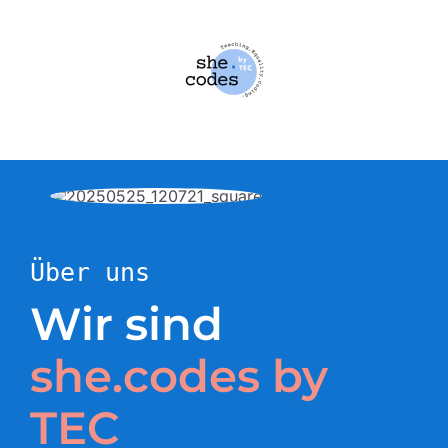
Zum
Inhalt
springen
Über uns
Wir sind
she.codes by
TEC