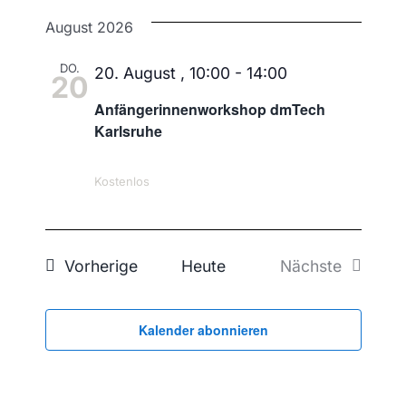
Ans
Datum
Nav
August 2026
Navi
wählen.
DO.
20. August , 10:00
-
14:00
20
Anfängerinnenworkshop dmTech
Karlsruhe
Kostenlos
Veranstaltungen
Vorherige
Heute
Nächste
Veranstaltu
Kalender abonnieren